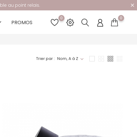
ble au point relais.
0
0
PROMOS
rrow_down
Trier par :
Nom, A à Z