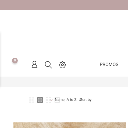
0
PROMOS
keybo
Sort by:
Name, A to Z