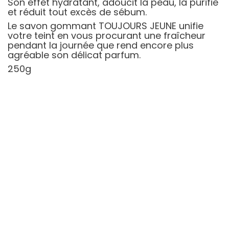
Son effet hydratant, adoucit la peau, la purifie
et réduit tout excès de sébum.
Le savon gommant TOUJOURS JEUNE unifie
votre teint en vous procurant une fraîcheur
pendant la journée que rend encore plus
agréable son délicat parfum.
250g
APERÇU RAPIDE
APERÇU RAPIDE
Coque Arc-En-Ciel En...
Eau De Parfum Kenzie
Prix
0,99 €
Pistachio