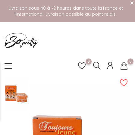
Livraison sous 48 à 72 heures dans toute la France et
l'international. Livraison possible au point relais.
0
0