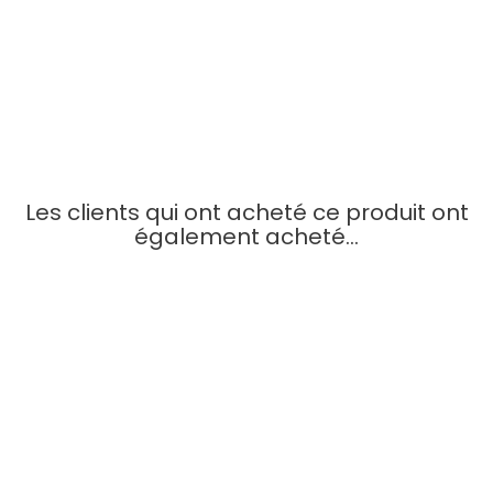
Perles De Taille Africaine...
Prix
7,99 €
AJOUTER AU
PANIER
Les clients qui ont acheté ce produit ont
également acheté...
APERÇU RAPIDE
APERÇU RAPIDE
Glycérine De Carotte...
Cire D'abeille Lait...
Prix
Prix
14,99 €
16,99 €
AJOUTER AU
AJOUTER AU
PANIER
PANIER
APERÇU RAPIDE