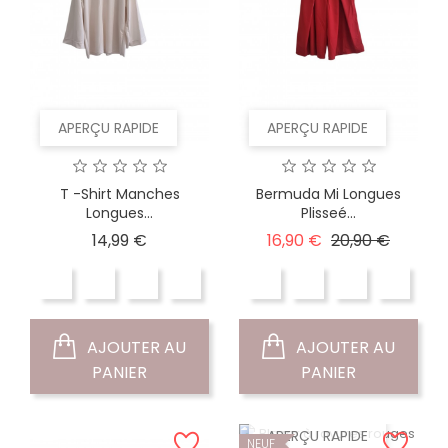
APERÇU RAPIDE
APERÇU RAPIDE
T -shirt Manches
Bermuda Mi Longues
Longues...
Plisseé...
Prix
Prix
Prix
14,99 €
16,90 €
20,90 €
de
base
AJOUTER AU
AJOUTER AU
PANIER
PANIER
APERÇU RAPIDE
NEUF