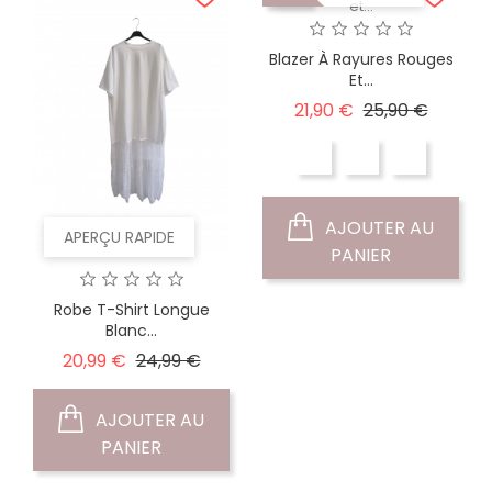
Blazer À Rayures Rouges
Et...
Prix
Prix
21,90 €
25,90 €
de
base
AJOUTER AU
APERÇU RAPIDE
PANIER
Robe T-Shirt Longue
Blanc...
Prix
Prix
20,99 €
24,99 €
de
base
AJOUTER AU
PANIER