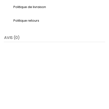
Politique de livraison
Politique retours
AVIS (0)
APERÇU RAPIDE
1 Pièce Hijab Prêt A
Nouer...