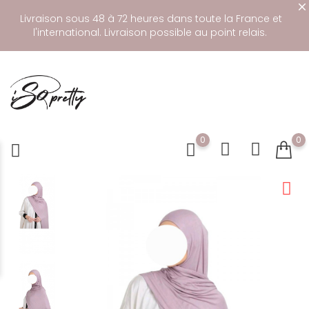
Livraison sous 48 à 72 heures dans toute la France et
l'international. Livraison possible au point relais.
0
0