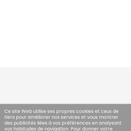
À...
Manches...
Prix
Prix
Prix
Prix
18,90 €
22,90 €
21,99 €
25,99 €
de
de
base
base
AJOUTER AU
AJOUTER AU
PANIER
PANIER



Ce site Web utilise ses propres cookies et ceux de

tiers pour améliorer nos services et vous montrer
des publicités liées à vos préférences en analysant

vos habitudes de navigation. Pour donner votre