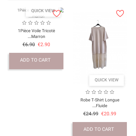
QUICK VI
1Pièce Voile Trico
Marron...
Price
Regular
€6.90
€2.90
price
ADD TO CART